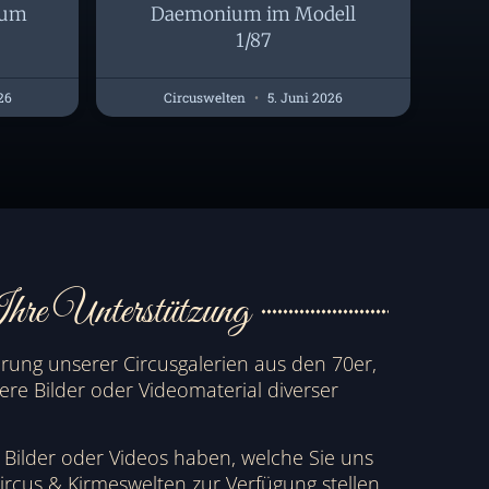
rum
Daemonium im Modell
1/87
26
Circuswelten
5. Juni 2026
hre Unterstützung
erung unserer Circusgalerien aus den 70er,
ere Bilder oder Videomaterial diverser
e Bilder oder Videos haben, welche Sie uns
rcus & Kirmeswelten zur Verfügung stellen