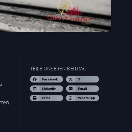
TEILE UNSEREN BEITRAG
Facebook
X
s
LinkedIn
Email
Print
WhatsApp
rten