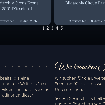
ldarchiv Circus Krone
Bildarchiv Circus Ba
2001 Düsseldorf
rcuswelten
10. Juni 2026
Circuswelten
8. Juni 20
1
2
3
4
5
Wir brauchen I
bseite, die eine
Wir suchen für die Erweit
über die Welt des Circus
80er und 90er Jahren weit
Bildern online ist sie eine
Unternehmen.
raditionen dieser
Sollten Sie auch noch alt
und den Besuchern von Ci