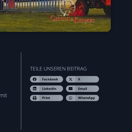
TEILE UNSEREN BEITRAG
Facebook
X
LinkedIn
Email
mit
Print
WhatsApp