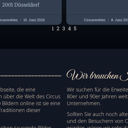
2001 Düsseldorf
rcuswelten
10. Juni 2026
Circuswelten
8. Juni 20
1
2
3
4
5
Wir brauchen I
bseite, die eine
Wir suchen für die Erweit
über die Welt des Circus
80er und 90er Jahren weit
Bildern online ist sie eine
Unternehmen.
raditionen dieser
Sollten Sie auch noch alt
und den Besuchern von Ci
schon tausende Bilder
würden, wären wir sehr d