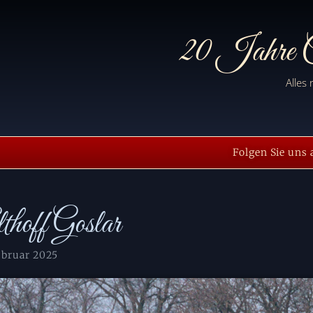
20 Jahre C
Alles
Folgen Sie uns 
thoff Goslar
ebruar 2025