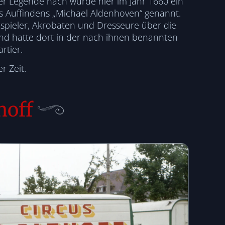
Der Legende nach wurde hier im Jahr 1660 ein
s Auffindens „Michael Aldenhoven“ genannt.
auspieler, Akrobaten und Dresseure über die
und hatte dort in der nach ihnen benannten
rtier.
r Zeit.
hoff