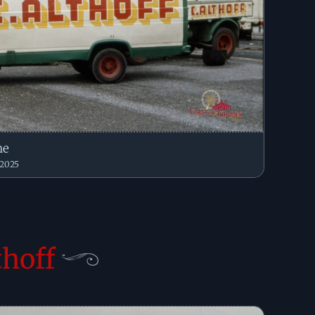
he
 2025
thoff