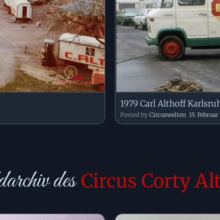
1979 Carl Althoff Karlsru
Posted by
Circuswelten
15. Februar
archiv des
Circus Corty Al