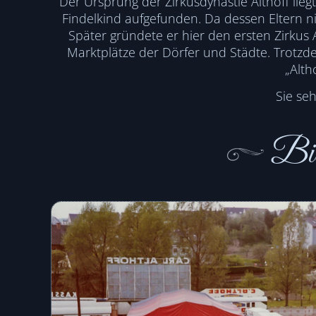
Der Ursprung der Zirkusdynastie Althoff lie
Findelkind aufgefunden. Da dessen Eltern 
Später gründete er hier den ersten Zirkus 
Marktplätze der Dörfer und Städte. Trotzd
„Alth
Sie se
Bil