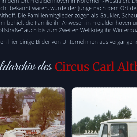
gt in dem Ort Freialdenhoven in Nordrhein-Westfalen. 
nicht bekannt waren, wurde der Junge nach dem Ort de
Althoff. Die Familienmitglieder zogen als Gaukler, Sch
em behielt die Familie ihr Anwesen in Freialdenhoven 
offstraße“ auch bis zum Zweiten Weltkrieg ihr Winterqua
hen hier einige Bilder von Unternehmen aus vergangene
darchiv des
Circus Carl Alt