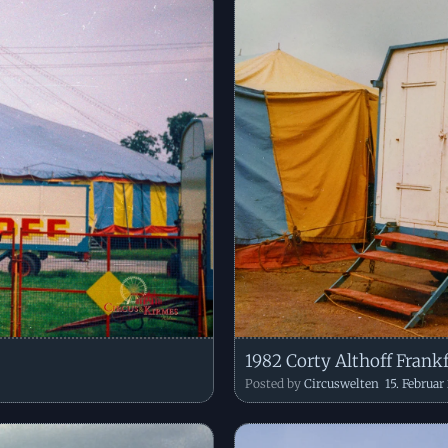
1982 Corty Althoff Frankf
Posted by
Circuswelten
15. Februar