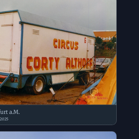
urt a.M.
 2025