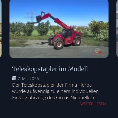
Teleskopstapler im Modell
7. Mai 2026
Der Teleskopstapler der Firma Herpa
wurde aufwendig zu einem individuellen
Einsatzfahrzeug des Circus Niconelli im...
WEITER LESEN